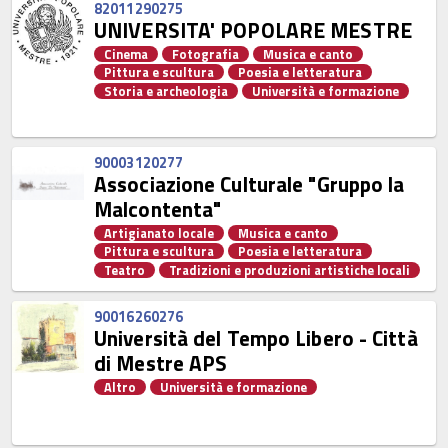
82011290275
UNIVERSITA' POPOLARE MESTRE
Cinema
Fotografia
Musica e canto
Pittura e scultura
Poesia e letteratura
Storia e archeologia
Università e formazione
90003120277
Associazione Culturale "Gruppo la
Malcontenta"
Artigianato locale
Musica e canto
Pittura e scultura
Poesia e letteratura
Teatro
Tradizioni e produzioni artistiche locali
90016260276
Università del Tempo Libero - Città
di Mestre APS
Altro
Università e formazione