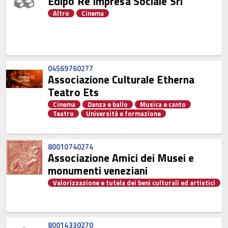
Edipo Re Impresa Sociale Srl
Altro
Cinema
04569760277
Associazione Culturale Etherna
Teatro Ets
Cinema
Danza e ballo
Musica e canto
Teatro
Università e formazione
80010740274
Associazione Amici dei Musei e
monumenti veneziani
Valorizzazione e tutela dei beni culturali ed artistici
80014330270