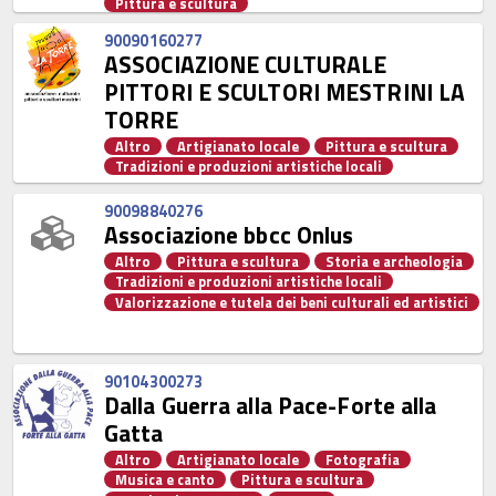
Pittura e scultura
90090160277
ASSOCIAZIONE CULTURALE
PITTORI E SCULTORI MESTRINI LA
TORRE
Altro
Artigianato locale
Pittura e scultura
Tradizioni e produzioni artistiche locali
90098840276
Associazione bbcc Onlus
Altro
Pittura e scultura
Storia e archeologia
Tradizioni e produzioni artistiche locali
Valorizzazione e tutela dei beni culturali ed artistici
90104300273
Dalla Guerra alla Pace-Forte alla
Gatta
Altro
Artigianato locale
Fotografia
Musica e canto
Pittura e scultura