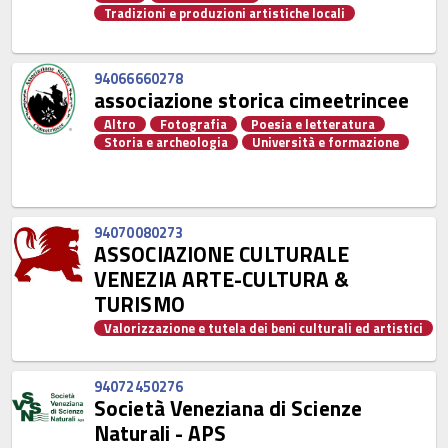
Tradizioni e produzioni artistiche locali
94066660278
associazione storica cimeetrincee
Altro
Fotografia
Poesia e letteratura
Storia e archeologia
Università e formazione
94070080273
ASSOCIAZIONE CULTURALE
VENEZIA ARTE-CULTURA &
TURISMO
Valorizzazione e tutela dei beni culturali ed artistici
94072450276
Società Veneziana di Scienze
Naturali - APS