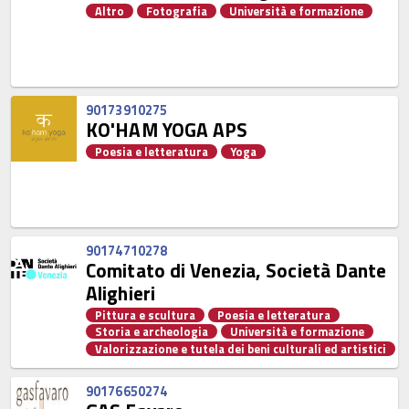
Altro
Fotografia
Università e formazione
90173910275
KO'HAM YOGA APS
Poesia e letteratura
Yoga
90174710278
Comitato di Venezia, Società Dante
Alighieri
Pittura e scultura
Poesia e letteratura
Storia e archeologia
Università e formazione
Valorizzazione e tutela dei beni culturali ed artistici
90176650274