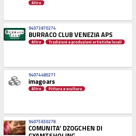
Altro
94073870274
BURRACO CLUB VENEZIA APS
Altro
Tradizioni e produzioni artistiche locali
94074480271
imagoars
Altro
Pittura e scultura
94075650278
COMUNITA' DZOGCHEN DI
GYAMTSHOLING