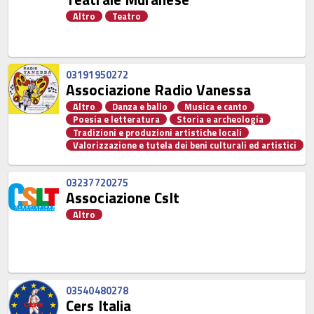
Altro
Teatro
03191950272
Associazione Radio Vanessa
Altro
Danza e ballo
Musica e canto
Poesia e letteratura
Storia e archeologia
Tradizioni e produzioni artistiche locali
Valorizzazione e tutela dei beni culturali ed artistici
03237720275
Associazione Cslt
Altro
03540480278
Cers Italia