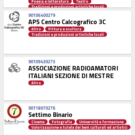
Poesia e letteratura
Teatro
Tradizioni e produzioni artistiche locali
Valorizzazione e tutela dei beni culturali ed artistici
90106400279
APS Centro Calcografico 3C
Altro
Pittura e scultura
Tradizioni e produzioni artistiche locali
90109430273
ASSOCIAZIONE RADIOAMATORI
ITALIANI SEZIONE DI MESTRE
Altro
90118070276
Settimo Binario
Cinema
Fotografia
Università e formazione
Valorizzazione e tutela dei beni culturali ed artistici