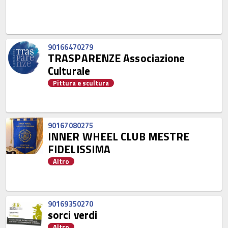
90166470279
TRASPARENZE Associazione
Culturale
Pittura e scultura
90167080275
INNER WHEEL CLUB MESTRE
FIDELISSIMA
Altro
90169350270
sorci verdi
Altro