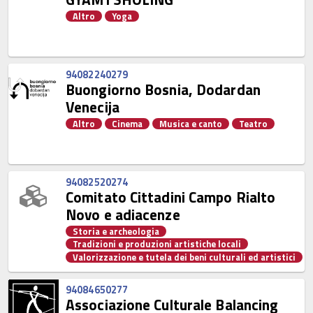
Altro
Yoga
94082240279
Buongiorno Bosnia, Dodardan
Venecija
Altro
Cinema
Musica e canto
Teatro
94082520274
Comitato Cittadini Campo Rialto
Novo e adiacenze
Storia e archeologia
Tradizioni e produzioni artistiche locali
Valorizzazione e tutela dei beni culturali ed artistici
94084650277
Associazione Culturale Balancing