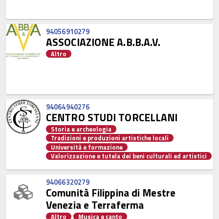
94056910279
ASSOCIAZIONE A.B.B.A.V.
Altro
94064940276
CENTRO STUDI TORCELLANI
Storia e archeologia
Tradizioni e produzioni artistiche locali
Università e formazione
Valorizzazione e tutela dei beni culturali ed artistici
94066320279
Comunità Filippina di Mestre
Venezia e Terraferma
Altro
Musica e canto