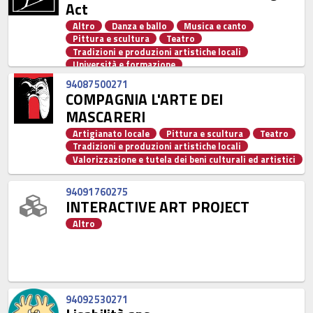
Act
Altro
Danza e ballo
Musica e canto
Pittura e scultura
Teatro
Tradizioni e produzioni artistiche locali
Università e formazione
Valorizzazione e tutela dei beni culturali ed artistici
94087500271
COMPAGNIA L'ARTE DEI
MASCARERI
Artigianato locale
Pittura e scultura
Teatro
Tradizioni e produzioni artistiche locali
Valorizzazione e tutela dei beni culturali ed artistici
94091760275
INTERACTIVE ART PROJECT
Altro
94092530271