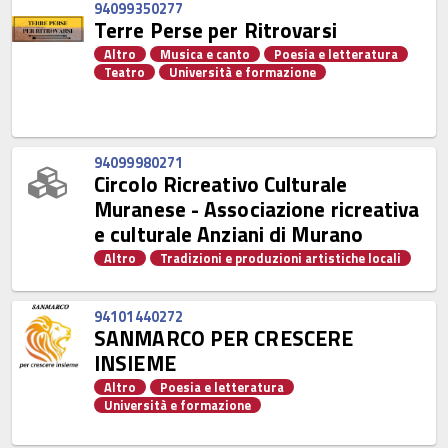
94099350277
Terre Perse per Ritrovarsi
Altro
Musica e canto
Poesia e letteratura
Teatro
Università e formazione
94099980271
Circolo Ricreativo Culturale
Muranese - Associazione ricreativa
e culturale Anziani di Murano
Altro
Tradizioni e produzioni artistiche locali
94101440272
SANMARCO PER CRESCERE
INSIEME
Altro
Poesia e letteratura
Università e formazione