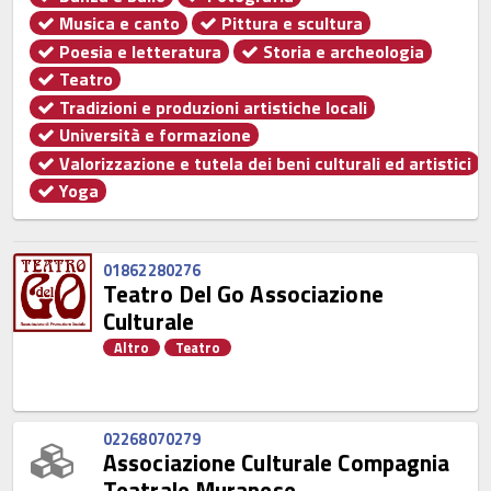
Musica e canto
Pittura e scultura
Poesia e letteratura
Storia e archeologia
Teatro
Tradizioni e produzioni artistiche locali
Università e formazione
Valorizzazione e tutela dei beni culturali ed artistici
Yoga
01862280276
Teatro Del Go Associazione
Culturale
Altro
Teatro
02268070279
Associazione Culturale Compagnia
Teatrale Muranese