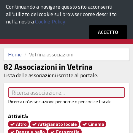
Continuando a navigare questo sito acconsenti
ACCEDI
Comune di Venezia
all'utilizzo dei cookie sul browser come descritto
nella nostra
Cookie Policy
Vetrina Associazioni Culturali
ACCETTO
Home
Vetrina associazioni
82 Associazioni in Vetrina
Lista delle associazioni iscritte al portale.
Ricerca un'associazione per nome o per codice fiscale.
Attività:
Altro
Artigianato locale
Cinema
Danza e ballo
Fotografia