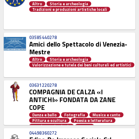
Altro
Storia e archeologia
Tradizioni e produzioni artistiche locali
03585440278
Amici dello Spettacolo di Venezia-
Mestre
Altro
Storia e archeologia
Valorizzazione e tutela dei beni culturali ed artistici
03631220278
COMPAGNIA DE CALZA «I
ANTICHI» FONDATA DA ZANE
COPE
Danza e ballo
Fotografia
Musica e canto
Pittura e scultura
Poesia e letteratura
Storia e archeologia
Teatro
Tradizioni e produzioni artistiche locali
04498360272