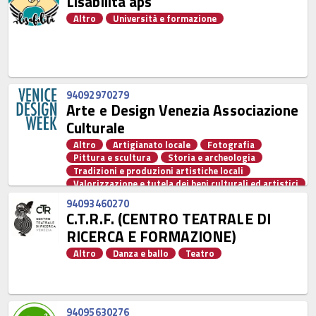
Lisabilità aps
Altro
Università e formazione
94092970279
Arte e Design Venezia Associazione
Culturale
Altro
Artigianato locale
Fotografia
Pittura e scultura
Storia e archeologia
Tradizioni e produzioni artistiche locali
Valorizzazione e tutela dei beni culturali ed artistici
94093460270
C.T.R.F. (CENTRO TEATRALE DI
RICERCA E FORMAZIONE)
Altro
Danza e ballo
Teatro
94095630276