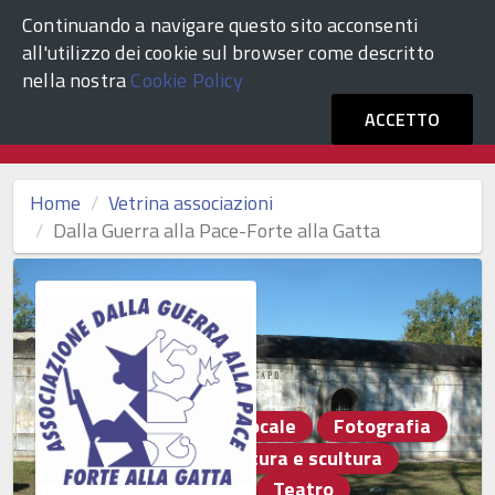
Continuando a navigare questo sito acconsenti
ACCEDI
Comune di Venezia
all'utilizzo dei cookie sul browser come descritto
nella nostra
Cookie Policy
Vetrina Associazioni Culturali
ACCETTO
Home
Vetrina associazioni
Dalla Guerra alla Pace-Forte alla Gatta
Altro
Artigianato locale
Fotografia
Musica e canto
Pittura e scultura
Poesia e letteratura
Teatro