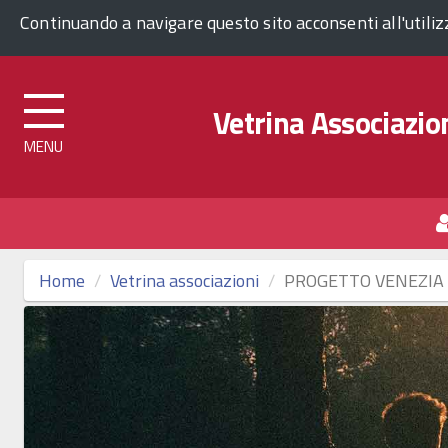
Comune di Venezia
Continuando a navigare questo sito acconsenti all'utili
Vetrina Associazion
Top
menu
Home
Vetrina associazioni
PROGETTO VENEZIA