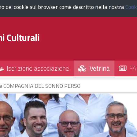
zzo dei cookie sul browser come descritto nella nostra
Cook
i Culturali
Iscrizione associazione
Vetrina
FA
rale COMPAGNIA DEL SONNO PERSO