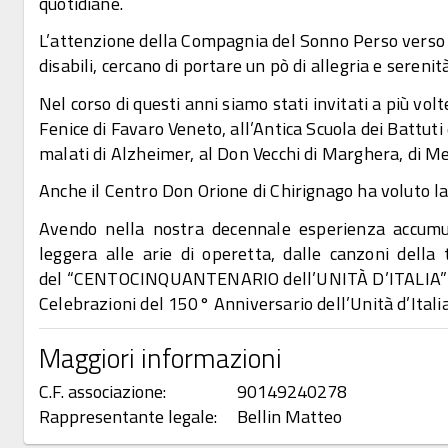
quotidiane.
L’attenzione della Compagnia del Sonno Perso verso il
disabili, cercano di portare un pò di allegria e seren
Nel corso di questi anni siamo stati invitati a più vol
Fenice di Favaro Veneto, all’Antica Scuola dei Battuti d
malati di Alzheimer, al Don Vecchi di Marghera, di Me
Anche il Centro Don Orione di Chirignago ha voluto la 
Avendo nella nostra decennale esperienza accumula
leggera alle arie di operetta, dalle canzoni della 
del “CENTOCINQUANTENARIO dell’UNITÀ D’ITALIA” c
Celebrazioni del 150° Anniversario dell’Unità d’Italia 
Maggiori informazioni
C.F. associazione:
90149240278
Rappresentante legale:
Bellin Matteo