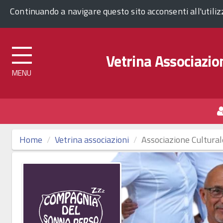
Comune di Venezia
Continuando a navigare questo sito acconsenti all'utili
Vetrina Associazion
Top
menu
Home
Vetrina associazioni
Associazione Cultu