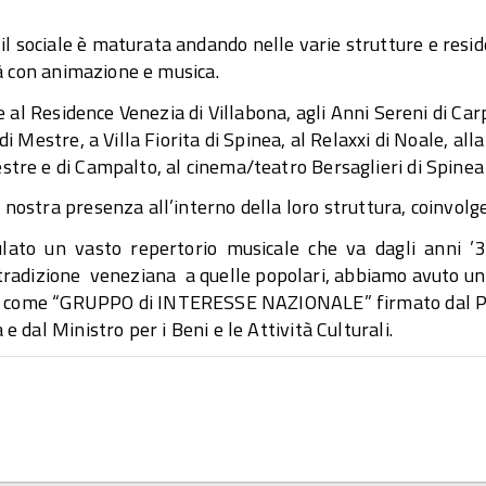
 sociale è maturata andando nelle varie strutture e reside
ità con animazione e musica.
te al Residence Venezia di Villabona, agli Anni Sereni di Ca
i Mestre, a Villa Fiorita di Spinea, al Relaxxi di Noale, alla
stre e di Campalto, al cinema/teatro Bersaglieri di Spinea 
nostra presenza all’interno della loro struttura, coinvolgen
to un vasto repertorio musicale che va dagli anni ’30 
tradizione veneziana a quelle popolari, abbiamo avuto un 
ome “GRUPPO di INTERESSE NAZIONALE” firmato dal Presi
e dal Ministro per i Beni e le Attività Culturali.