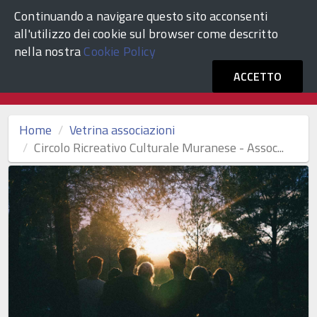
Continuando a navigare questo sito acconsenti
ACCEDI
Comune di Venezia
all'utilizzo dei cookie sul browser come descritto
nella nostra
Cookie Policy
Vetrina Associazioni Culturali
ACCETTO
Home
Vetrina associazioni
Circolo Ricreativo Culturale Muranese - Assoc...