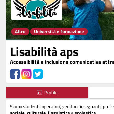
Altro
Università e formazione
Lisabilità aps
Accessibilità e inclusione comunicativa attrav
Profilo
Siamo studenti, operatori, genitori, insegnanti, profe
sociale
,
culturale
,
linguistica
e
scolastica
.