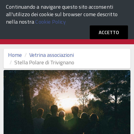
Continuando a navigare questo sito acconsenti
ACCEDI
Comune di Venezia
all'utilizzo dei cookie sul browser come descritto
nella nostra
Cookie Policy
Vetrina Associazioni Culturali
ACCETTO
Home
Vetrina associazioni
Stella Polare di Trivignano