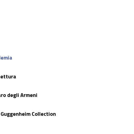
ademia
tettura
aro degli Armeni
y Guggenheim Collection