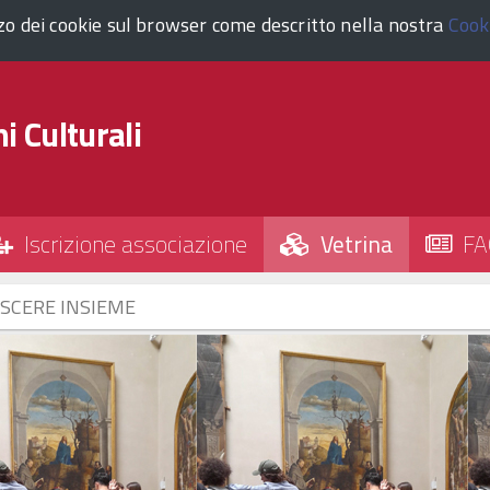
zzo dei cookie sul browser come descritto nella nostra
Cook
i Culturali
Iscrizione associazione
Vetrina
FA
SCERE INSIEME