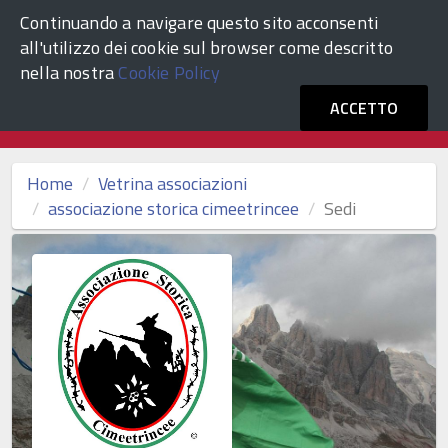
Continuando a navigare questo sito acconsenti
ACCEDI
Comune di Venezia
all'utilizzo dei cookie sul browser come descritto
nella nostra
Cookie Policy
Vetrina Associazioni Culturali
ACCETTO
Home
Vetrina associazioni
associazione storica cimeetrincee
Sedi
Altro
Fotografia
Poesia e letteratura