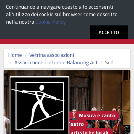
Continuando a navigare questo sito acconsenti
ACCEDI
Comune di Venezia
all'utilizzo dei cookie sul browser come descritto
nella nostra
Cookie Policy
Vetrina Associazioni Culturali
ACCETTO
Home
Vetrina associazioni
Associazione Culturale Balancing Act
Sedi
Altro
Danza e ballo
Musica e canto
Pittura e scultura
Teatro
Tradizioni e produzioni artistiche locali