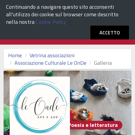
Continuando a navigare questo sito acconsenti
ACCEDI
Comune di Venezia
all'utilizzo dei cookie sul browser come descritto
nella nostra
Cookie Policy
Vetrina Associazioni Culturali
ACCETTO
Home
Vetrina associazioni
Associazione Culturale Le OnDe
Galleria
Altro
Danza e ballo
Pittura e scultura
Poesia e letteratura
Teatro