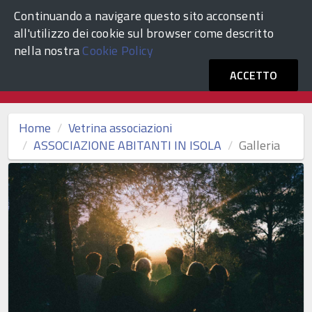
Continuando a navigare questo sito acconsenti
ACCEDI
Comune di Venezia
all'utilizzo dei cookie sul browser come descritto
nella nostra
Cookie Policy
Vetrina Associazioni Culturali
ACCETTO
Home
Vetrina associazioni
ASSOCIAZIONE ABITANTI IN ISOLA
Galleria