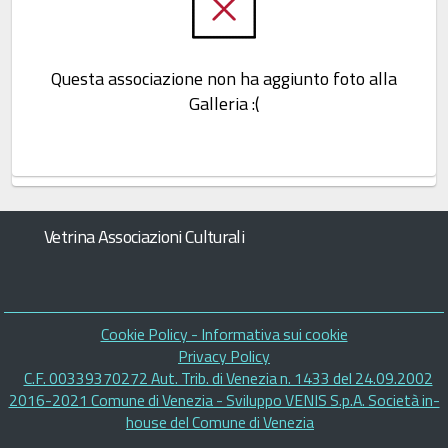
Questa associazione non ha aggiunto foto alla
Galleria :(
Vetrina Associazioni Culturali
Piè
Cookie Policy - Informativa sui cookie
di
Privacy Policy
C.F. 00339370272 Aut. Trib. di Venezia n. 1433 del 24.09.2002
pagina
2016-2021 Comune di Venezia - Sviluppo VENIS S.p.A. Società in-
house del Comune di Venezia