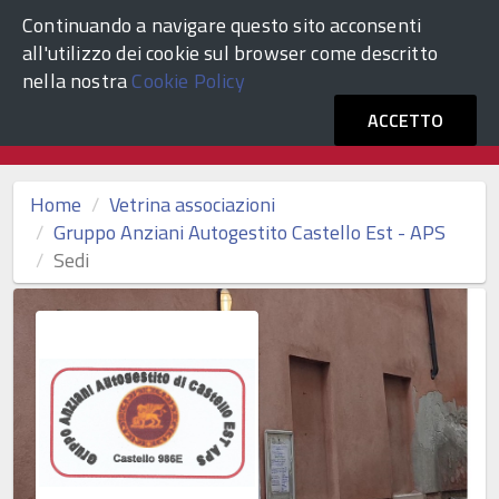
Continuando a navigare questo sito acconsenti
ACCEDI
Comune di Venezia
all'utilizzo dei cookie sul browser come descritto
nella nostra
Cookie Policy
Vetrina Associazioni Culturali
ACCETTO
Home
Vetrina associazioni
Gruppo Anziani Autogestito Castello Est - APS
Sedi