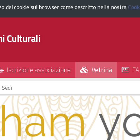
zzo dei cookie sul browser come descritto nella nostra
Cook
i Culturali
Iscrizione associazione
Vetrina
FA
Sedi