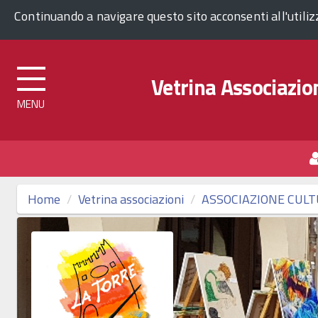
Comune di Venezia
Continuando a navigare questo sito acconsenti all'utili
Vetrina Associazion
Top
menu
Home
Vetrina associazioni
ASSOCIAZIONE CULTU