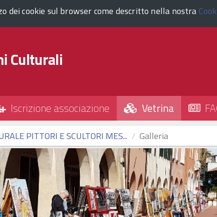
zzo dei cookie sul browser come descritto nella nostra
Cook
i Culturali
Iscrizione associazione
Vetrina
FA
RALE PITTORI E SCULTORI MES...
Galleria