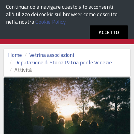
Continuando a navigare questo sito acconsenti
ACCEDI
Comune di Venezia
all'utilizzo dei cookie sul browser come descritto
nella nostra
Cookie Policy
Vetrina Associazioni Culturali
ACCETTO
Home
Vetrina associazioni
Deputazione di Storia Patria per le Venezie
Attività